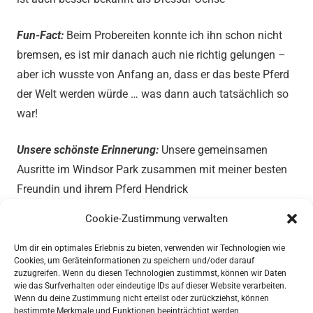
Fun-Fact:
Beim Probereiten konnte ich ihn schon nicht
bremsen, es ist mir danach auch nie richtig gelungen –
aber ich wusste von Anfang an, dass er das beste Pferd
der Welt werden würde … was dann auch tatsächlich so
war!
Unsere schönste Erinnerung:
Unsere gemeinsamen
Ausritte im Windsor Park zusammen mit meiner besten
Freundin und ihrem Pferd Hendrick
Cookie-Zustimmung verwalten
Was zeichnet ihn aus:
Diesem Pferd habe ich alles zu
verdanken – und in diesem Fall ist das nicht nur so ein
Um dir ein optimales Erlebnis zu bieten, verwenden wir Technologien wie
Cookies, um Geräteinformationen zu speichern und/oder darauf
Spruch …unsere gemeinsame Geschichte ist wie ein
zuzugreifen. Wenn du diesen Technologien zustimmst, können wir Daten
Pferdemärchen von dem jedes Pferdemädchen träumt.
wie das Surfverhalten oder eindeutige IDs auf dieser Website verarbeiten.
Wenn du deine Zustimmung nicht erteilst oder zurückziehst, können
bestimmte Merkmale und Funktionen beeinträchtigt werden.